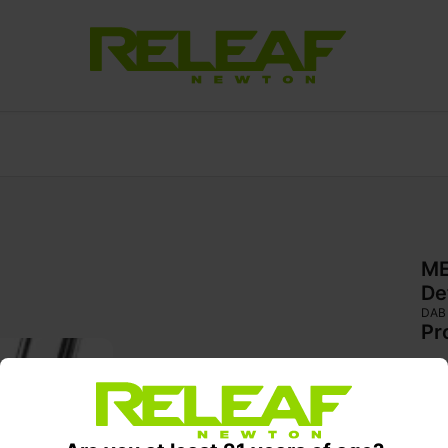
M
De
DAB
Pr
Qua